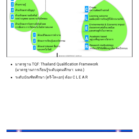
มาตรฐาน TQF: Thailand Qualification Framework
(มาตรฐานการเรียนรู้ระดับอุดมศึกษา: มคอ.)
ระดับบัณฑิตศึกษา (ตรี-โท-เอก) ต้อง C L E A R