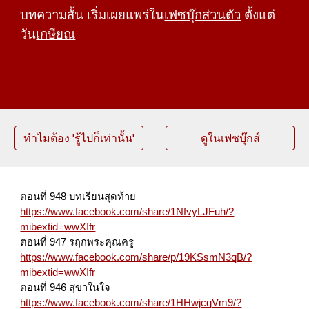
บทความสั้น เริ่มเผยแพร่ใน
เฟซบุ๊กส่วนตัว
ตั้งแต่
วัน
เกษียณ
ทำไมต้อง 'รู้ไปก็เท่านั้น'
ดูในเฟซบุ๊กส์
ตอนที่ 948 บทเรียนสุดท้าย
https://www.facebook.com/share/1NfvyLJFuh/?
mibextid=wwXIfr
ตอนที่ 947 รฤกพระคุณครู
https://www.facebook.com/share/p/19KSsmN3qB/?
mibextid=wwXIfr
ตอนที่ 946 สุขาในใจ
https://www.facebook.com/share/1HHwjcqVm9/?