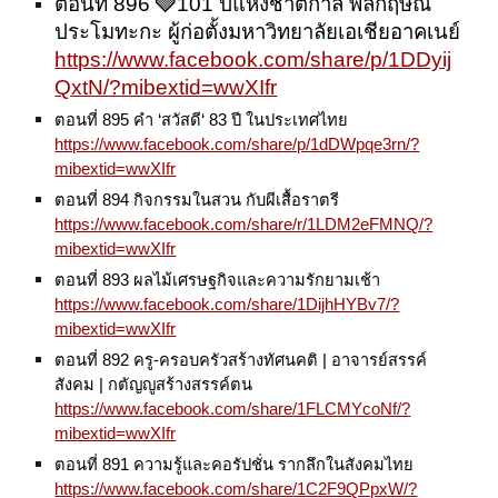
ตอนที่ 896 🩶101 ปีแห่งชาตกาล พลกฤษณ
ประโมทะกะ ผู้ก่อตั้งมหาวิทยาลัยเอเชียอาคเนย์
https://www.facebook.com/share/p/1DDyij
QxtN/?mibextid=wwXIfr
ตอนที่ 895 คำ ‘สวัสดี‘ 83 ปี ในประเทศไทย
https://www.facebook.com/share/p/1dDWpqe3rn/?
mibextid=wwXIfr
ตอนที่ 894 กิจกรรมในสวน กับผีเสื้อราตรี
https://www.facebook.com/share/r/1LDM2eFMNQ/?
mibextid=wwXIfr
ตอนที่ 893 ผลไม้เศรษฐกิจและความรักยามเช้า
https://www.facebook.com/share/1DijhHYBv7/?
mibextid=wwXIfr
ตอนที่ 892 ครู-ครอบครัวสร้างทัศนคติ | อาจารย์สรรค์
สังคม | กตัญญูสร้างสรรค์ตน
https://www.facebook.com/share/1FLCMYcoNf/?
mibextid=wwXIfr
ตอนที่ 891 ความรู้และคอรัปชั่น รากลึกในสังคมไทย
https://www.facebook.com/share/1C2F9QPpxW/?