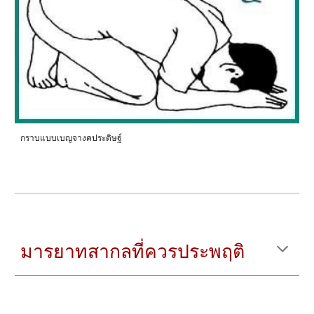
กราบแบบเบญจางคประดิษฐ์
มารยาทสากลที่ควรประพฤติ