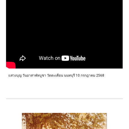
แสวงบุญ วันอาสาฬหบูชา วัดตะเคียน นนทบุรี 10 กรกฎาคม 2568