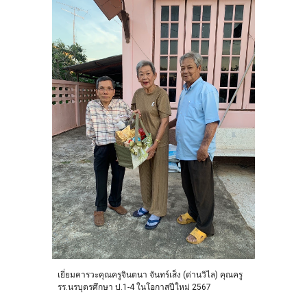
เยี่ยมคารวะคุณครูจินตนา จันทร์เส็ง (ด่านวิไล) คุณครู
รร.นรบุตรศึกษา ป.1-4 ในโอกาสปีใหม่ 2567