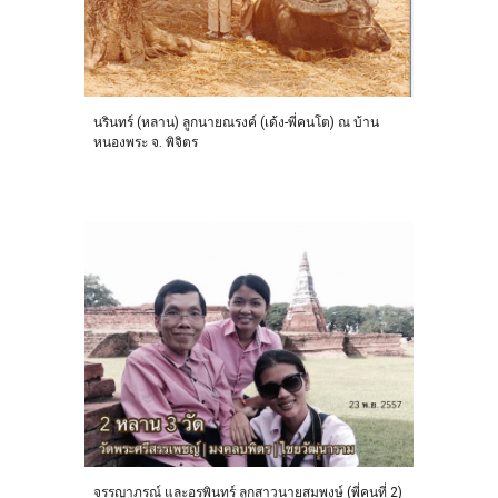
นรินทร์ (หลาน) ลูกนายณรงค์ (เด้ง-พี่คน
โต)
ณ บ้าน
หนองพระ จ. พิจิตร
จรรญาภรณ์ และอรพินทร์ ลูกสาวนายสมพงษ์ (พี่คนที่ 2)