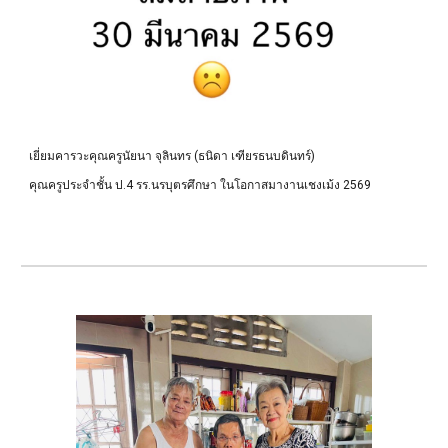
เยี่ยมคารวะคุณครูนัยนา จุลินทร (ธนิดา เฑียรธนบดินทร์)
คุณครูประจำชั้น ป.4 รร.นรบุตรศึกษา ในโอกาส
มางานเชงเม้ง 2569