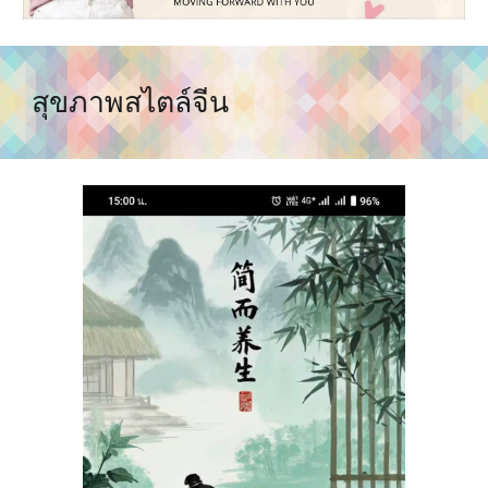
สุขภาพสไตล์จีน