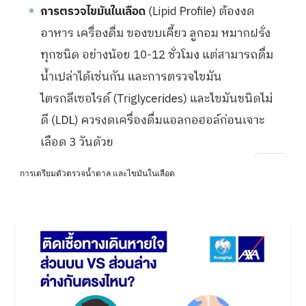
การเตรียมตัวตรวจน้ำตาล และไขมันในเลือด