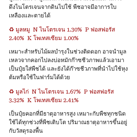
ดึงไนโตรเจนจากดินไปใช้ พืชอาจมีอาการใบ
เหลืองและตายได้
♻️
มูลหมู
N ไนโตรเจน 1.30%
P ฟอสฟอรัส
2.40%
K โพเทสเซียม 1.00%
เหมาะสำหรับไม้ผลบำรุงในช่วงติดดอก อาจนำมูล
เหลวจากคอกไปลงบ่อหมักก๊าซชีวภาพแล้วเอามา
เป็นปุ๋ยใส่พืชได้ และยังได้ก๊าซชีวภาพที่นำไปใช้หุง
ต้มหรือใช้ในฟาร์มได้ด้วย
♻️
มูลไก่
N ไนโตรเจน 1.67%
P ฟอสฟอรัส
3.32%
K โพเทสเซียม 2.41%
เป็นปุ๋ยคอกที่มีธาตุอาหารสูง เหมาะกับพืชทุกชนิด
ใช้ได้ทุกช่วงที่พืชเติบโต ปริมาณธาตุอาหารขึ้นอยู่
กับวัสดุรองพื้น