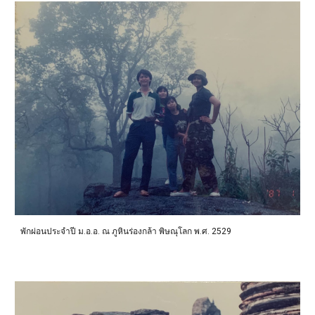
พักผ่อนประจำปี ม.อ.อ. ณ ภูหินร่องกล้า พิษณุโลก พ.ศ. 2529