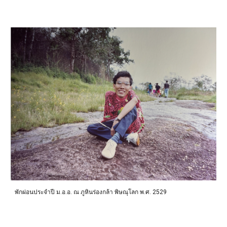
พักผ่อนประจำปี ม.อ.อ. ณ ภูหินร่องกล้า พิษณุโลก พ.ศ. 2529